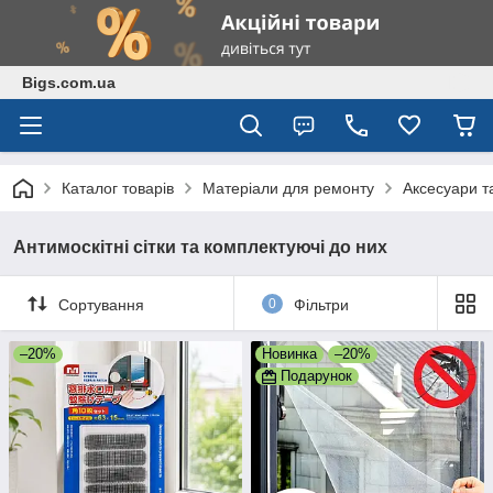
Bigs.com.ua
Каталог товарів
Матеріали для ремонту
Аксесуари та
Антимоскітні сітки та комплектуючі до них
Сортування
0
Фільтри
–20%
Новинка
–20%
Подарунок