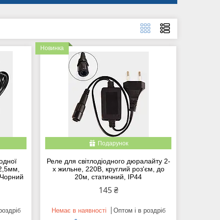
Новинка
Подарунок
одної
Реле для світлодіодного дюралайту 2-
x2,5мм,
х жильне, 220В, круглий роз'єм, до
 Чорний
20м, статичний, IP44
145 ₴
роздріб
Немає в наявності
Оптом і в роздріб