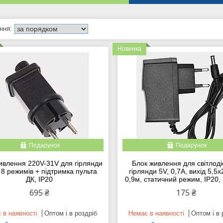
Новинка
Подарунок
Подарунок
ивлення 220V-31V для гірлянди
Блок живлення для світлоді
 8 режимів + підтримка пульта
гірлянди 5V, 0,7А, вихід 5,5
ДК, IP20
0,9м, статичний режим, IP20,
695 ₴
175 ₴
 в наявності
Оптом і в роздріб
Немає в наявності
Оптом і в 