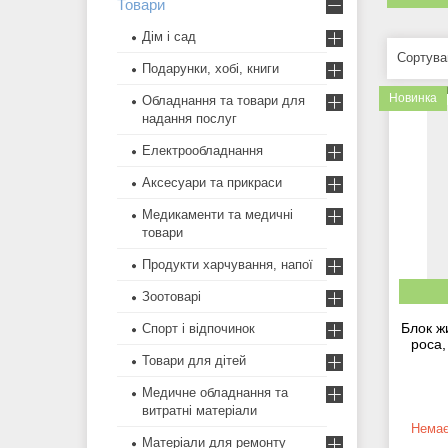
Товари
Дім і сад
Подарунки, хобі, книги
Новинка
Обладнання та товари для
надання послуг
Електрообладнання
Аксесуари та прикраси
Медикаменти та медичні
товари
Продукти харчування, напої
Зоотоварі
Блок ж
Спорт і відпочинок
роса,
Товари для дітей
Медичне обладнання та
витратні матеріали
Немає
Матеріали для ремонту