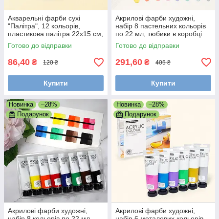
Акварельні фарби сухі
Акрилові фарби художні,
"Палітра", 12 кольорів,
набір 8 пастельних кольорів
пластикова палітра 22x15 см,
по 22 мл, тюбики в коробці
Синя
Готово до відправки
Готово до відправки
86,40
291,60
₴
₴
120 ₴
405 ₴
Купити
Купити
Новинка
–28%
Новинка
–28%
Подарунок
Подарунок
Акрилові фарби художні,
Акрилові фарби художні,
набір 8 кольорів по 22 мл,
набір 6 металевих кольорів