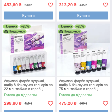
453,60
313,20
₴
₴
630 ₴
435 ₴
Купити
Купити
Новинка
–28%
Новинка
–28%
Подарунок
Подарунок
Акрилові фарби художні,
Акрилові фарби художні,
набір 8 блискучих кольорів по
набір 6 блискучих кольорів по
22 мл, тюбики в коробці
75 мл, тюбики в коробці
Готово до відправки
Готово до відправки
298,80
475,20
₴
₴
415 ₴
660 ₴