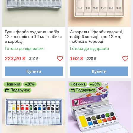
Гуаш фарба художня, набір
Акварельні фарби художні,
12 кольорів по 12 мл, тюбики
набір 6 кольорів по 12 мл,
в коробці
тюбики в коробці
Готово до відправки
Готово до відправки
223,20
162
₴
₴
310 ₴
225 ₴
Купити
Купити
Новинка
–28%
Новинка
–28%
Подарунок
Подарунок