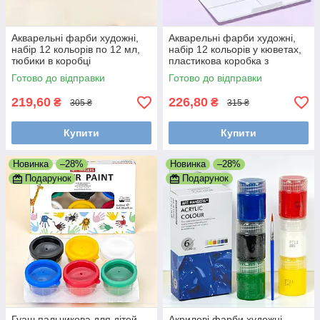
Акварельні фарби художні,
Акварельні фарби художні,
набір 12 кольорів по 12 мл,
набір 12 кольорів у кюветах,
тюбики в коробці
пластикова коробка з
пензлем
Готово до відправки
Готово до відправки
219,60
226,80
₴
₴
305 ₴
315 ₴
Купити
Купити
Новинка
–28%
Новинка
–28%
Подарунок
Подарунок
Гуаш пальчикова для дітей,
Акрилові фарби художні,