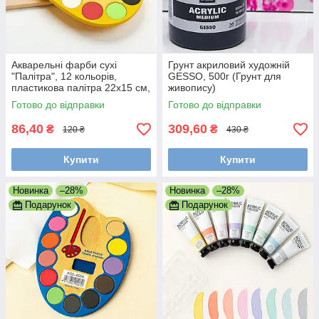
Акварельні фарби сухі
Грунт акриловий художній
"Палітра", 12 кольорів,
GESSO, 500г (Грунт для
пластикова палітра 22x15 см,
живопису)
Жовта
Готово до відправки
Готово до відправки
86,40
309,60
₴
₴
120 ₴
430 ₴
Купити
Купити
Новинка
–28%
Новинка
–28%
Подарунок
Подарунок