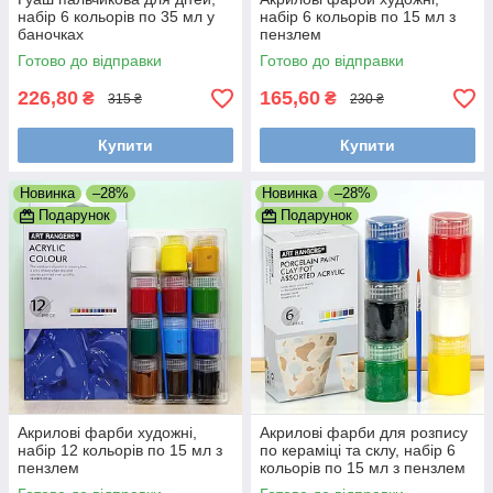
набір 6 кольорів по 35 мл у
набір 6 кольорів по 15 мл з
баночках
пензлем
Готово до відправки
Готово до відправки
226,80
165,60
₴
₴
315 ₴
230 ₴
Купити
Купити
Новинка
–28%
Новинка
–28%
Подарунок
Подарунок
Акрилові фарби художні,
Акрилові фарби для розпису
набір 12 кольорів по 15 мл з
по кераміці та склу, набір 6
пензлем
кольорів по 15 мл з пензлем